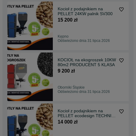
Kocioł z podajnikiem na
PELLET 24KW palnik SV300
15 200 zł
Kępno
Odświeżono dnia 31 lipca 2026
KOCIOŁ na ekogroszek 10KW
80m2 PRODUCENT 5 KLASA
9 200 zł
Oborniki Śląskie
Odświeżono dnia 31 lipca 2026
Kocioł z podajnikiem na
PELLET ecodesign TECHNIX-
PEL 15KW DOTACJA
14 000 zł