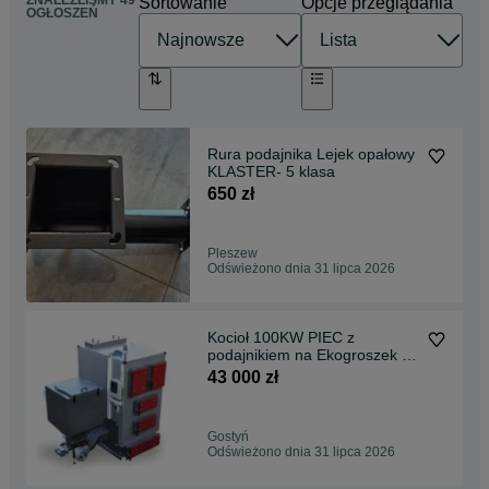
ZNALEŹLIŚMY 49
Sortowanie
Opcje przeglądania
OGŁOSZEŃ
Rura podajnika Lejek opałowy
KLASTER- 5 klasa
650 zł
Pleszew
Odświeżono dnia 31 lipca 2026
Kocioł 100KW PIEC z
podajnikiem na Ekogroszek 5
klasa ECODESIGN
43 000 zł
Gostyń
Odświeżono dnia 31 lipca 2026