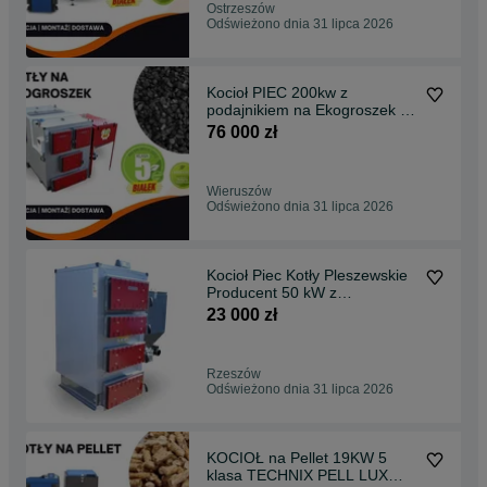
Ostrzeszów
Odświeżono dnia 31 lipca 2026
Kocioł PIEC 200kw z
podajnikiem na Ekogroszek 5
klasa Ecodesign
76 000 zł
Wieruszów
Odświeżono dnia 31 lipca 2026
Kocioł Piec Kotły Pleszewskie
Producent 50 kW z
podajnikiem ekogroszek
23 000 zł
Rzeszów
Odświeżono dnia 31 lipca 2026
KOCIOŁ na Pellet 19KW 5
klasa TECHNIX PELL LUX