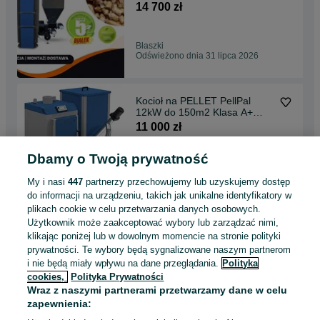
Producent Montaż
14 700 zł
Błaszki
Odświeżono dnia 31 lipca 2026
Kocioł na PELLET PellPal
12kW do 150m2 Klasa A+
DOTACJA
11 000 zł
Dbamy o Twoją prywatność
Rawicz, Osiedle Sierakowo
Odświeżono dnia 31 lipca 2026
My i nasi
447
partnerzy przechowujemy lub uzyskujemy dostęp
do informacji na urządzeniu, takich jak unikalne identyfikatory w
plikach cookie w celu przetwarzania danych osobowych.
Kocioł PIEC z podajnikiem
Użytkownik może zaakceptować wybory lub zarządzać nimi,
100KW na Ekogroszek
klikając poniżej lub w dowolnym momencie na stronie polityki
ECODESIGN 1400m2
43 000 zł
prywatności. Te wybory będą sygnalizowane naszym partnerom
i nie będą miały wpływu na dane przeglądania.
Polityka
cookies,
Polityka Prywatności
Radomsko
Wraz z naszymi partnerami przetwarzamy dane w celu
Odświeżono dnia 31 lipca 2026
zapewnienia: